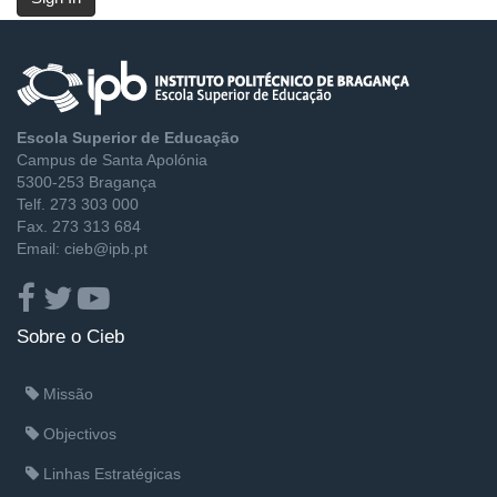
Escola Superior de Educação
Campus de Santa Apolónia
5300-253 Bragança
Telf. 273 303 000
Fax. 273 313 684
Email: cieb@ipb.pt
Sobre o Cieb
Missão
Objectivos
Linhas Estratégicas