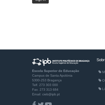
Sobr
Escola Superior de Educação
M
Campus de Santa Apolónia
5300-253 Bragança
Ob
Telf. 273 303 000
Li
Fax. 273 313 684
Email: cieb@ipb.pt