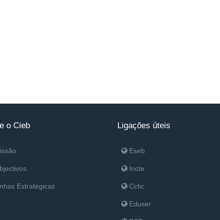
e o Cieb
Ligações úteis
issão
Eseb
jectivos
Incte
nhas Estratégicas
Cctic
Eduser