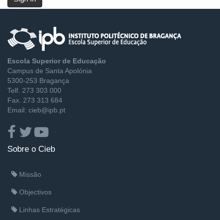
Escola Superior de Educação
Campus de Santa Apolónia
5300-253 Bragança
Telf. 273 303 000
Fax. 273 313 684
Email: cieb@ipb.pt
Sobre o Cieb
Missão
Objectivos
Linhas Estratégicas