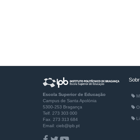
Sobr
Escola Superior de Educação
M
Campus de Santa Apolónia
5300-253 Bragança
Ob
Telf. 273 303 000
Li
Fax. 273 313 684
Email: cieb@ipb.pt