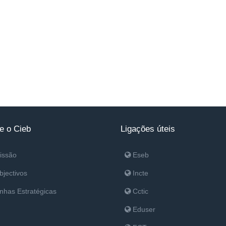
e o Cieb
Ligações úteis
issão
Eseb
jectivos
Incte
nhas Estratégicas
Cctic
Eduser