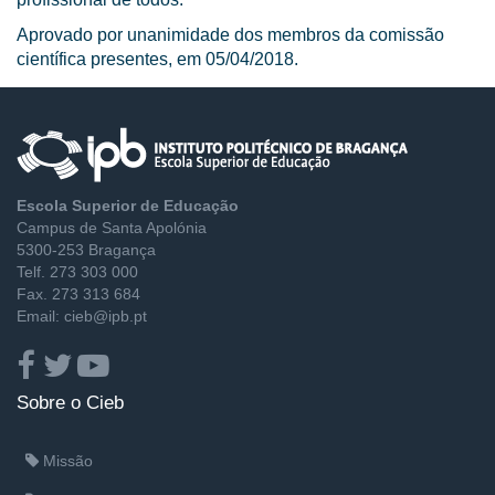
Aprovado por unanimidade dos membros da comissão
científica presentes, em 05/04/2018.
Escola Superior de Educação
Campus de Santa Apolónia
5300-253 Bragança
Telf. 273 303 000
Fax. 273 313 684
Email: cieb@ipb.pt
Sobre o Cieb
Missão